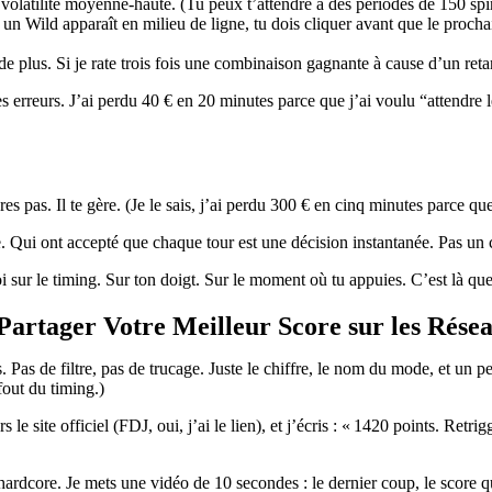
olatilité moyenne-haute. (Tu peux t’attendre à des périodes de 150 spin
 un Wild apparaît en milieu de ligne, tu dois cliquer avant que le proch
e plus. Si je rate trois fois une combinaison gagnante à cause d’un retard d
les erreurs. J’ai perdu 40 € en 20 minutes parce que j’ai voulu “attendre
 pas. Il te gère. (Je le sais, j’ai perdu 300 € en cinq minutes parce que 
. Qui ont accepté que chaque tour est une décision instantanée. Pas un 
i sur le timing. Sur ton doigt. Sur le moment où tu appuies. C’est là q
rtager Votre Meilleur Score sur les Rése
 Pas de filtre, pas de trucage. Juste le chiffre, le nom du mode, et un pe
fout du timing.)
rs le site officiel (FDJ, oui, j’ai le lien), et j’écris : « 1420 points. Ret
ardcore. Je mets une vidéo de 10 secondes : le dernier coup, le score qui 