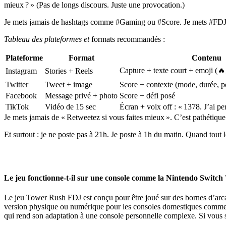
mieux ? » (Pas de longs discours. Juste une provocation.)
Je mets jamais de hashtags comme #Gaming ou #Score. Je mets #FDJ
Tableau des plateformes et
formats recommandés :
Plateforme
Format
Contenu
Capture + texte court + emoji (🔥
Instagram
Stories + Reels
Twitter
Tweet + image
Score + contexte (mode, durée, p
Facebook
Message privé + photo
Score + défi posé
TikTok
Vidéo de 15 sec
Écran + voix off : « 1378. J’ai pe
Je mets jamais de « Retweetez si vous faites mieux ». C’est pathétique.
Et surtout : je ne poste pas à 21h. Je poste à 1h du matin. Quand tout le
Le jeu fonctionne-t-il sur une console comme la Nintendo Switch 
Le jeu Tower Rush FDJ est conçu pour être joué sur des bornes d’arcad
version physique ou numérique pour les consoles domestiques comme la 
qui rend son adaptation à une console personnelle complexe. Si vous