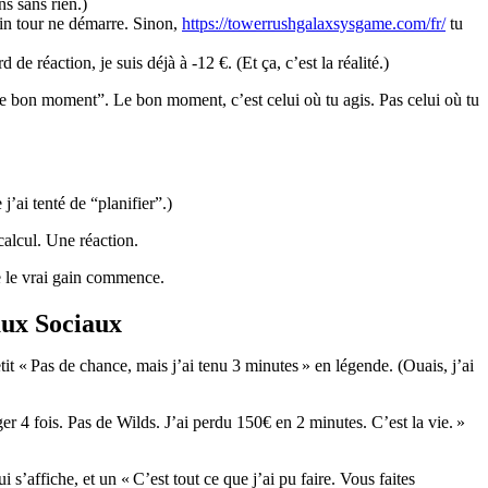
s sans rien.)
ain tour ne démarre. Sinon,
https://towerrushgalaxsysgame.com/fr/
tu
e réaction, je suis déjà à -12 €. (Et ça, c’est la réalité.)
 le bon moment”. Le bon moment, c’est celui où tu agis. Pas celui où tu
j’ai tenté de “planifier”.)
calcul. Une réaction.
ue le vrai gain commence.
aux Sociaux
tit « Pas de chance, mais j’ai tenu 3 minutes » en légende. (Ouais, j’ai
rigger 4 fois. Pas de Wilds. J’ai perdu 150€ en 2 minutes. C’est la vie. »
s’affiche, et un « C’est tout ce que j’ai pu faire. Vous faites