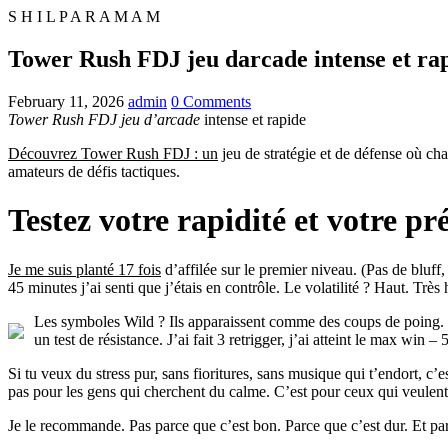
S
H
I
L
P
A
R
A
M
A
M
Tower Rush FDJ jeu darcade intense et ra
February 11, 2026
admin
0 Comments
Tower Rush FDJ jeu d’arcade
intense et rapide
Découvrez Tower Rush FDJ : un
jeu de stratégie et de défense où cha
amateurs de défis tactiques.
Testez votre rapidité et votre 
Je me suis planté 17 fois
d’affilée sur le premier niveau. (Pas de bluff,
45 minutes j’ai senti que j’étais en contrôle. Le volatilité ? Haut. Très
Les symboles Wild ? Ils apparaissent comme des coups de poing. Pa
un test de résistance. J’ai fait 3 retrigger, j’ai atteint le max win 
Si tu veux du stress pur, sans fioritures, sans musique qui t’endort, c’
pas pour les gens qui cherchent du calme. C’est pour ceux qui veulent s
Je le recommande. Pas parce que c’est bon. Parce que c’est dur. Et parfoi