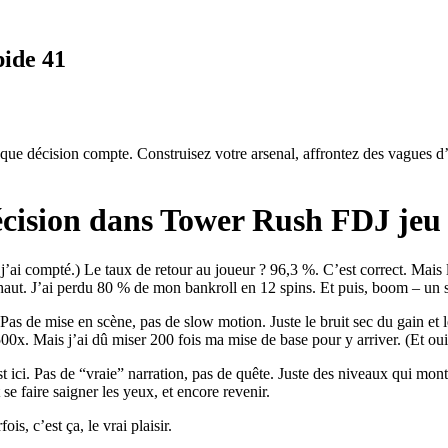
pide 41
que décision compte. Construisez votre arsenal, affrontez des vagues d’a
précision dans Tower Rush FDJ jeu
 j’ai compté.) Le taux de retour au joueur ? 96,3 %. C’est correct. Mais le
 haut. J’ai perdu 80 % de mon bankroll en 12 spins. Et puis, boom – un sca
s de mise en scène, pas de slow motion. Juste le bruit sec du gain et 
– 500x. Mais j’ai dû miser 200 fois ma mise de base pour y arriver. (Et oui, 
est ici. Pas de “vraie” narration, pas de quête. Juste des niveaux qui mon
e faire saigner les yeux, et encore revenir.
s, c’est ça, le vrai plaisir.