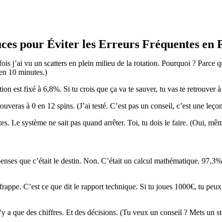
ces pour Éviter les Erreurs Fréquentes en 
is j’ai vu un scatters en plein milieu de la rotation. Pourquoi ? Parce qu
 en 10 minutes.)
ion est fixé à 6,8%. Si tu crois que ça va te sauver, tu vas te retrouver
ouveras à 0 en 12 spins. (J’ai testé. C’est pas un conseil, c’est une leçon
s. Le système ne sait pas quand arrêter. Toi, tu dois le faire. (Oui, mêm
nses que c’était le destin. Non. C’était un calcul mathématique. 97,3% 
rappe. C’est ce que dit le rapport technique. Si tu joues 1000€, tu peux
n’y a que des chiffres. Et des décisions. (Tu veux un conseil ? Mets un s