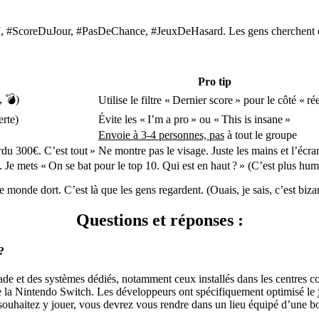
, #ScoreDuJour, #PasDeChance, #JeuxDeHasard. Les gens cherchent ça
Pro tip
, 💣)
Utilise le filtre « Dernier score » pour le côté « rée
erte)
Évite les « I’m a pro » ou « This is insane »
Envoie à 3-4 personnes, pas
à tout le groupe
rdu 300€. C’est tout »
Ne montre pas le visage. Juste les mains et l’écra
 Je mets « On se bat pour le top 10. Qui est en haut ? » (C’est plus hum
 monde dort. C’est là que les gens regardent. (Ouais, je sais, c’est bizar
Questions et réponses :
?
e et des systèmes dédiés, notamment ceux installés dans les centres com
Nintendo Switch. Les développeurs ont spécifiquement optimisé le jeu p
 souhaitez y jouer, vous devrez vous rendre dans un lieu équipé d’une