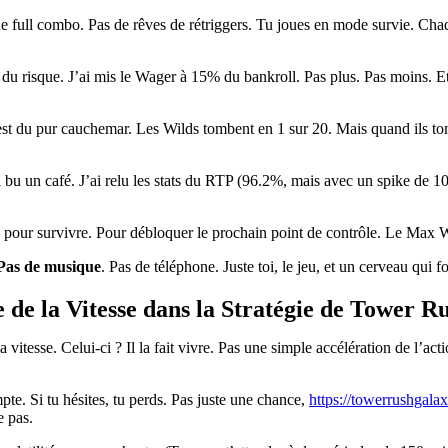
de full combo. Pas de rêves de rétriggers. Tu joues en mode survie. Chaqu
 du risque. J’ai mis le Wager à 15% du bankroll. Pas plus. Pas moins. Et 
’est du pur cauchemar. Les Wilds tombent en 1 sur 20. Mais quand ils tom
’ai bu un café. J’ai relu les stats du RTP (96.2%, mais avec un spike de 
our survivre. Pour débloquer le prochain point de contrôle. Le Max Win e
 Pas de musique
. Pas de téléphone. Juste toi, le jeu, et un cerveau qui f
 de la Vitesse dans la Stratégie de Tower 
a vitesse. Celui-ci ? Il la fait vivre. Pas une simple accélération de l’a
te. Si tu hésites, tu perds. Pas juste une chance,
https://towerrushgala
e pas.