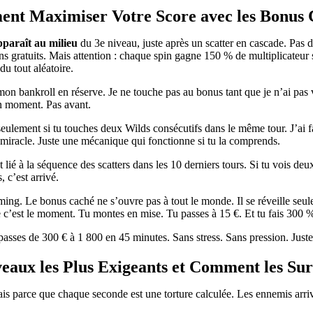
nt Maximiser Votre Score avec les Bonus 
pparaît au milieu
du 3e niveau, juste après un scatter en cascade. Pas d
ns gratuits. Mais attention : chaque spin gagne 150 % de multiplicateur 
du tout aléatoire.
on bankroll en réserve. Je ne touche pas au bonus tant que je n’ai pas vu
on moment. Pas avant.
eulement si tu touches deux Wilds consécutifs dans le même tour. J’ai fa
 miracle. Juste une mécanique qui fonctionne si tu la comprends.
ié à la séquence des scatters dans les 10 derniers tours. Si tu vois deux 
 c’est arrivé.
ming. Le bonus caché ne s’ouvre pas à tout le monde. Il se réveille seule
ue c’est le moment. Tu montes en mise. Tu passes à 15 €. Et tu fais 300 %
u passes de 300 € à 1 800 en 45 minutes. Sans stress. Sans pression. Just
veaux les Plus Exigeants et Comment les Su
, mais parce que chaque seconde est une torture calculée. Les ennemis ar