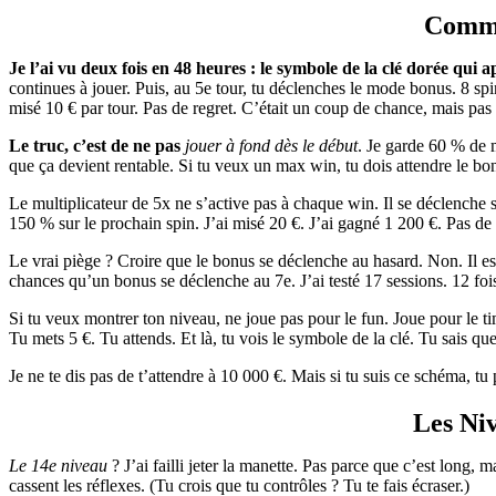
Comme
Je l’ai vu deux fois en 48
heures : le symbole de la clé
dorée qui a
continues à jouer. Puis, au 5e tour, tu déclenches le mode bonus. 8 spi
misé 10 € par tour. Pas de regret. C’était un coup de chance, mais pas 
Le truc, c’est de ne pas
jouer à fond dès le début
. Je garde 60 % de m
que ça devient rentable. Si tu veux un max win, tu dois attendre le b
Le multiplicateur de 5x ne s’active pas à chaque win. Il se déclenche s
150 % sur le prochain spin. J’ai misé 20 €. J’ai gagné 1 200 €. Pas de
Le vrai piège ? Croire que le bonus se déclenche au hasard. Non. Il est l
chances qu’un bonus se déclenche au 7e. J’ai testé 17 sessions. 12 fois,
Si tu veux montrer ton niveau, ne joue pas pour le fun. Joue pour le ti
Tu mets 5 €. Tu attends. Et là, tu vois le symbole de la clé. Tu sais q
Je ne te dis pas de t’attendre à 10 000 €. Mais si tu suis ce schéma, t
Les Ni
Le 14e niveau
? J’ai failli jeter la manette. Pas parce que c’est long
cassent les réflexes. (Tu crois que tu contrôles ? Tu te fais écraser.)