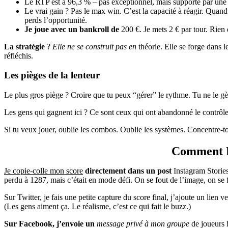
Le RTP est à 96,3 % – pas exceptionnel, mais supporté par une v
Le vrai gain ? Pas le max win. C’est la capacité à réagir. Quand
perds l’opportunité.
Je joue avec un bankroll de
200 €. Je mets 2 € par tour. Rien d
La stratégie
?
Elle ne se construit pas en
théorie. Elle se forge dans 
réfléchis.
Les pièges de la lenteur
Le plus gros piège ? Croire que tu peux “gérer” le rythme. Tu ne le gères
Les gens qui gagnent ici ? Ce sont ceux qui ont abandonné le contrôle
Si tu veux jouer, oublie les combos. Oublie les systèmes. Concentre-to
Comment Pa
Je copie-colle mon score
directement dans un post
Instagram Stories.
perdu à 1287, mais c’était en mode défi. On se fout de l’image, on se 
Sur Twitter, je fais une petite capture du score final, j’ajoute un lien ve
(Les gens aiment ça. Le réalisme, c’est ce qui fait le buzz.)
Sur Facebook, j’envoie un
message privé à mon groupe
de joueurs h